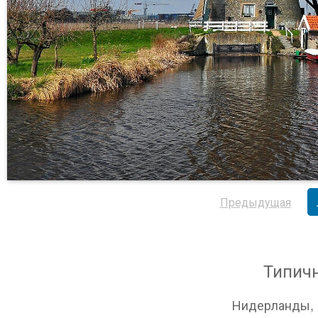
Предыдущая
Типич
Нидерланды, К