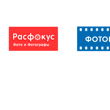
Стена Ножка
Башни Вобан
(Beinchen)
(Vauban Tower