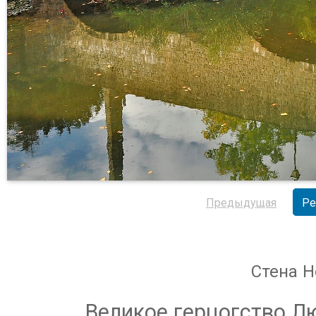
Предыдущая
Ре
Стена Н
Великое герцогство Л